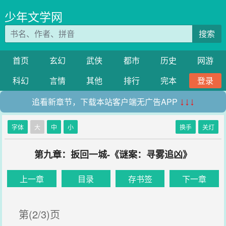
少年文学网
搜索
首页
玄幻
武侠
都市
历史
网游
科幻
言情
其他
排行
完本
登录
追看新章节，下载本站客户端无广告APP
↓↓↓
字体
大
中
小
换手
关灯
第九章：扳回一城-《谜案：寻雾追凶》
上一章
目录
存书签
下一章
第(2/3)页