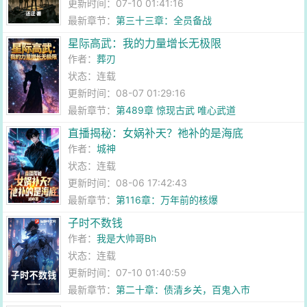
更新时间：07-10 01:41:16
最新章节：
第三十三章：全员备战
星际高武：我的力量增长无极限
作者：
葬刃
状态：连载
更新时间：08-07 01:29:16
最新章节：
第489章 惊现古武 唯心武道
直播揭秘：女娲补天？祂补的是海底
作者：
城神
状态：连载
更新时间：08-06 17:42:43
最新章节：
第116章：万年前的核爆
子时不数钱
作者：
我是大帅哥Bh
状态：连载
更新时间：07-10 01:40:59
最新章节：
第二十章：债清乡关，百鬼入市