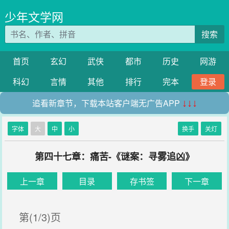
少年文学网
搜索
首页
玄幻
武侠
都市
历史
网游
科幻
言情
其他
排行
完本
登录
追看新章节，下载本站客户端无广告APP
↓↓↓
字体
大
中
小
换手
关灯
第四十七章：痛苦-《谜案：寻雾追凶》
上一章
目录
存书签
下一章
第(1/3)页