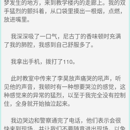
梦发生的地方，来到教学楼内的走廊上。我的双
手猛烈的颤抖着，从口袋里摸出一根烟，点燃，
放进嘴里。
我深深吸了一口气，尼古丁的香味顿时充满
了我的肺腔，我感到自己舒服多了。
我拿出手机，拨打了110。
此时教室中传来了李昊放声痛哭的吼声，听
见他的声音，我顿时有一种想要哭泣的感觉，这
种感觉来的异常的猛烈，以至于我完全没有控制
住，全身就开始抽泣起来。
我边哭边和警察通完了电话，他们表示会很
快来到现场，并让我们不要随意进出现场，以免