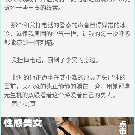
破坏一些重要的线索。
那个和我打电话的警察的声音显得异常的冰
冷，就像我周围的空气一样，让我的每一次呼吸
都能感到一阵刺痛。
我挂掉电话，回到了李昊的身边。
此时的他正跪坐在艾小淼的那具无头尸体的
面前，艾小淼的头正静静的躺在一旁，用她那毫
无生机的双眼看着这个深爱着自己的男人。
第(1/3)页