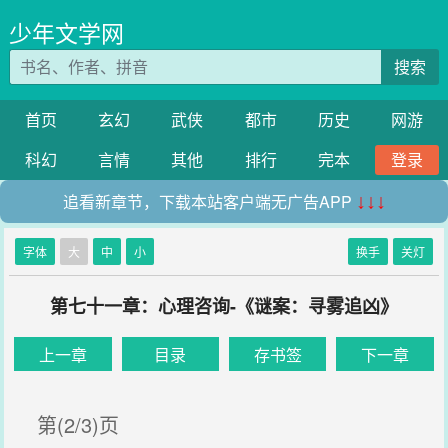
少年文学网
搜索
首页
玄幻
武侠
都市
历史
网游
科幻
言情
其他
排行
完本
登录
追看新章节，下载本站客户端无广告APP
↓↓↓
字体
大
中
小
换手
关灯
第七十一章：心理咨询-《谜案：寻雾追凶》
上一章
目录
存书签
下一章
第(2/3)页